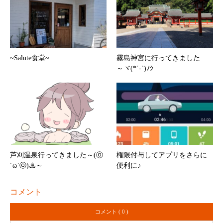
~Salute食堂~
霧島神宮に行ってきました
～ヾ(*´-`)ﾉｼ
芦刈温泉行ってきました～(ⓞ
権限付与してアプリをさらに
´ω`ⓞ)♨～
便利に♪
コメント
コメント ( 0 )