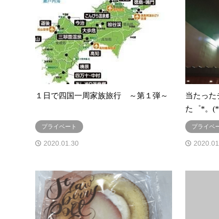
１日で四国一周家族旅行 ～第１弾～
当たった
た゜*。(*´
プライベート
プライベ
2020.01.30
2020.01