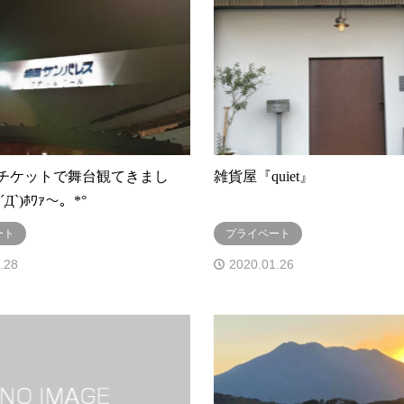
チケットで舞台観てきまし
雑貨屋『quiet』
Д`)ﾎﾜｧ～。*°
ート
プライベート
.28
2020.01.26