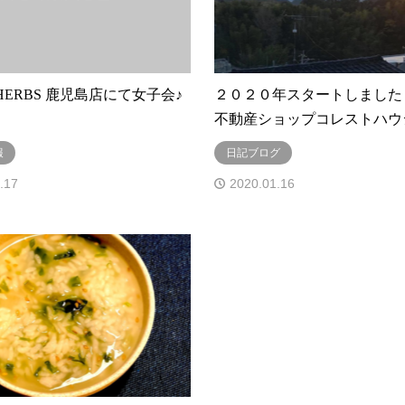
E HERBS 鹿児島店にて女子会♪
２０２０年スタートしました！L
不動産ショップコレストハウ
報
日記ブログ
.17
2020.01.16