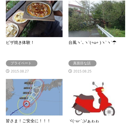
ピザ焼き体験！
台風ヽ`､ヽ`(+ω+ )ヽ`ヽ`☂
プライベート
真面目な話
2015.08.27
2015.08.25
皆さま！ご安全に！！！
ヾ(･ω･`;)ﾉぁゎゎ