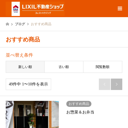
ブログ
おすすめ商品
おすすめ商品
並べ替え条件
新しい順
古い順
閲覧数順
49件中 1〜10件を表示


おすすめ商品
お惣菜＆お弁当