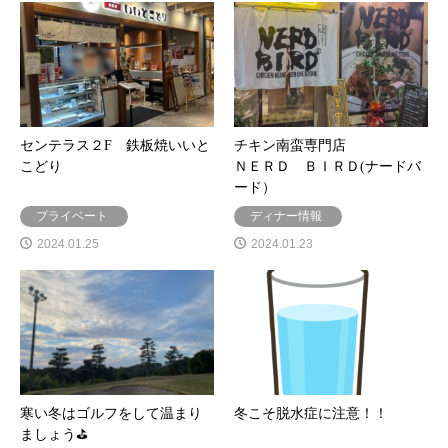
センテラス２F 鉄板焼いいと
チキン南蛮専門店
こどり
ＮＥＲＤ ＢＩＲＤ(ナードバ
ード）
プライベート
ディナー情報
2024.01.25
2024.01.23
寒い冬はゴルフをして温まり
冬こそ脱水症に注意！！
ましょう⛳️