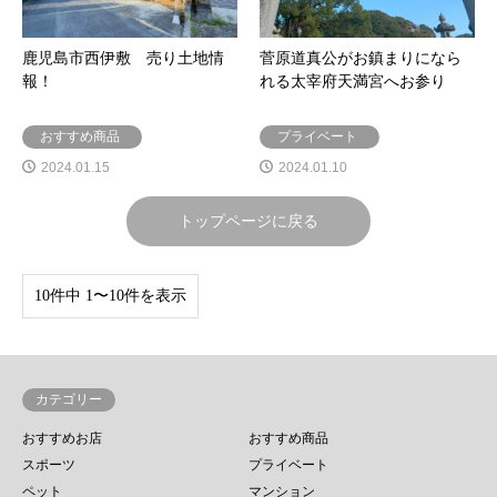
鹿児島市西伊敷 売り土地情
菅原道真公がお鎮まりになら
報！
れる太宰府天満宮へお参り
おすすめ商品
プライベート
2024.01.15
2024.01.10
トップページに戻る
10件中 1〜10件を表示
カテゴリー
おすすめお店
おすすめ商品
スポーツ
プライベート
ペット
マンション