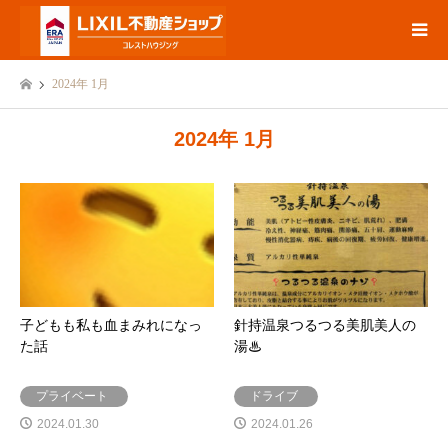
2024年 1月
2024年 1月
子どもも私も血まみれになっ
針持温泉つるつる美肌美人の
た話
湯♨
プライベート
ドライブ
2024.01.30
2024.01.26