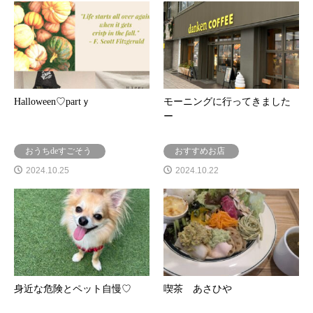
Halloween♡partｙ
モーニングに行ってきました
ー
おうちdeすごそう
おすすめお店
2024.10.25
2024.10.22
身近な危険とペット自慢♡
喫茶 あさひや