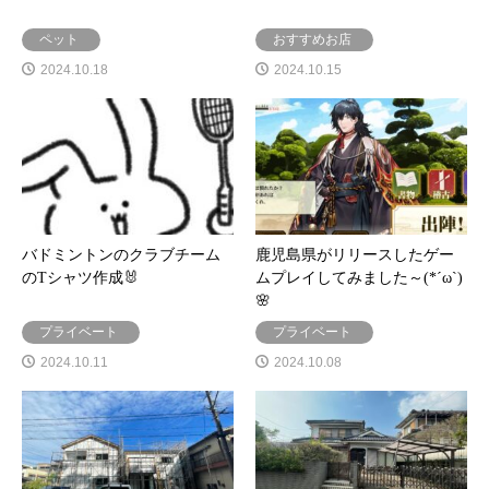
ペット
おすすめお店
2024.10.18
2024.10.15
バドミントンのクラブチーム
鹿児島県がリリースしたゲー
のTシャツ作成🐰
ムプレイしてみました～(*´ω`)
🌸
プライベート
プライベート
2024.10.11
2024.10.08