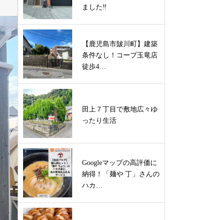
ました‼
【鹿児島市皷川町】建築
条件なし！コープ玉竜店
徒歩4…
田上７丁目で敷地広々ゆ
ったり生活
Googleマップの高評価に
納得！「麺や 丁」さんの
ハカ…