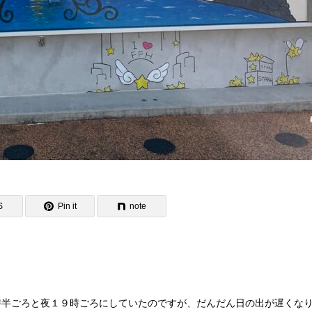
S
Pin it
note
時半ごろと夜１９時ごろにしていたのですが、だんだん日の出が遅くな