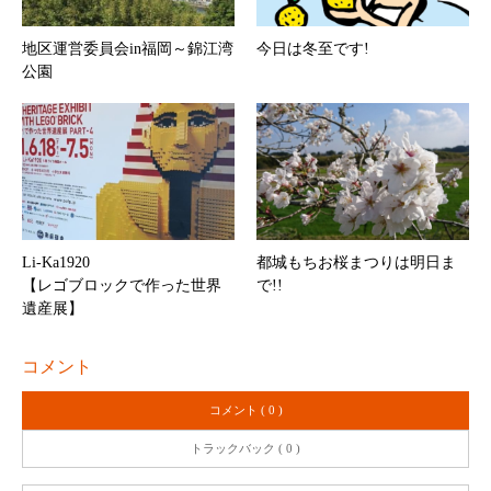
地区運営委員会in福岡～錦江湾
今日は冬至です!
公園
Li-Ka1920
都城もちお桜まつりは明日ま
【レゴブロックで作った世界
で!!
遺産展】
コメント
コメント ( 0 )
トラックバック ( 0 )