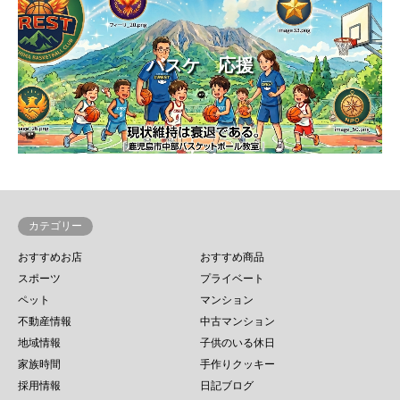
バスケ 応援
カテゴリー
おすすめお店
おすすめ商品
スポーツ
プライベート
ペット
マンション
不動産情報
中古マンション
地域情報
子供のいる休日
家族時間
手作りクッキー
採用情報
日記ブログ