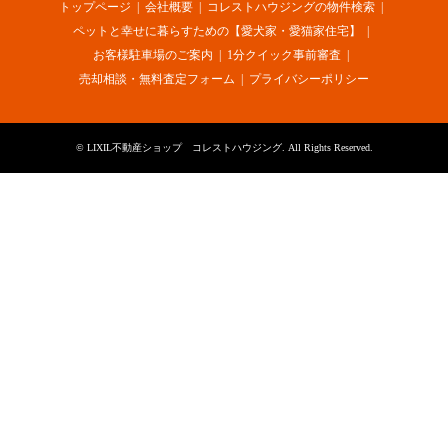
トップページ
会社概要
コレストハウジングの物件検索
ペットと幸せに暮らすための【愛犬家・愛猫家住宅】
お客様駐車場のご案内
1分クイック事前審査
売却相談・無料査定フォーム
プライバシーポリシー
©
LIXIL不動産ショップ コレストハウジング
. All Rights Reserved.