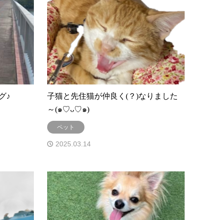
グ♪
子猫と先住猫が仲良く(？)なりました
～(๑♡ᴗ♡๑)
ペット
2025.03.14