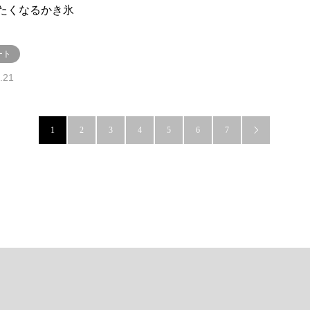
たくなるかき氷
ート
.21
1
2
3
4
5
6
7
