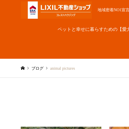
地域密着NO1宣
ペットと幸せに暮らすための【愛
ブログ
animal pictures