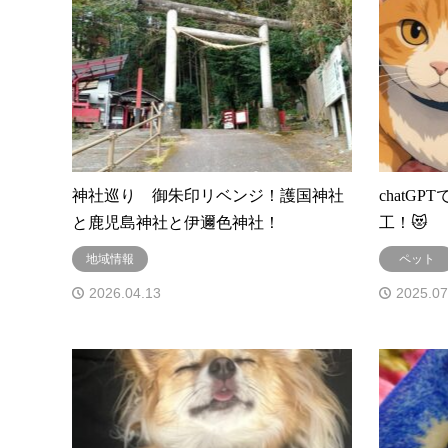
神社巡り 御朱印リベンジ！護国神社
chatG
と鹿児島神社と伊邇色神社！
工！😻
地域情報
ペット
2026.04.13
2025.07