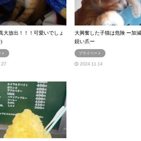
真大放出！！！可愛いでしょ
大興奮した子猫は危険 ー加
)
鋭い爪ー
ート
プライベート
.27
2024.11.14