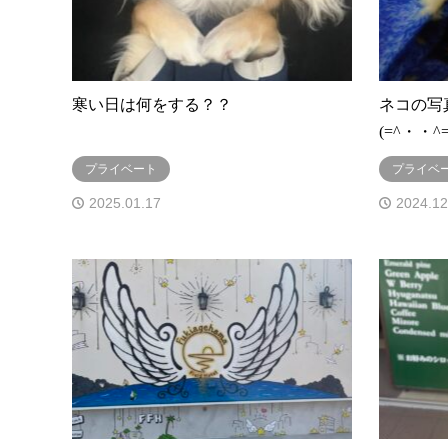
寒い日は何をする？？
ネコの写
(=^・・^=
プライベート
プライベ
2025.01.17
2024.12