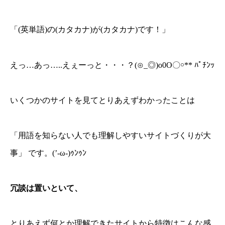
「(英単語)の(カタカナ)が(カタカナ)です！」
えっ…あっ…..えぇーっと・・・？(⊙_◎)o0O〇￮** ﾊﾟﾁﾝｯ
いくつかのサイトを見てとりあえずわかったことは
「用語を知らない人でも理解しやすいサイトづくりが大
事」 です。(’-ω-)ｩﾝｩﾝ
冗談は置いといて、
とりあえず何とか理解できたサイトから特徴はこんな感