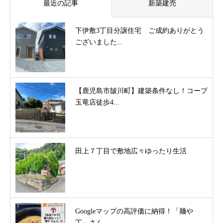
最近の記事
新築建売
下伊敷3丁目分譲住宅 ご成約ありがとう
ございました...
【鹿児島市皷川町】建築条件なし！コープ
玉竜店徒歩4...
田上７丁目で敷地広々ゆったり生活
Googleマップの高評価に納得！「麺や
丁」さん...