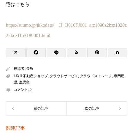
宅はこちら
https://suumo.jp/ikkodate/__JJ_JJ010FJ001_arz1090z2bsz1020z
2kkcz1153189001.html
投稿者:
長坂
LIXIL不動産ショップ
,
クラウドサービス
,
クラウドストレージ
,
専門用
語
,
鹿児島
コメント:
0
関連記事