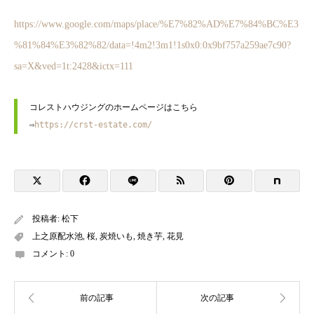
https://www.google.com/maps/place/%E7%82%AD%E7%84%BC%E3
%81%84%E3%82%82/data=!4m2!3m1!1s0x0:0x9bf757a259ae7c90?
sa=X&ved=1t:2428&ictx=111
コレストハウジングのホームページはこちら

⇨
https://crst-estate.com/
投稿者:
松下
上之原配水池
,
桜
,
炭焼いも
,
焼き芋
,
花見
コメント:
0