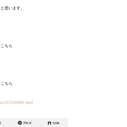
うと思います。
はこちら
はこちら
kkcz1153189001.html
S
Pin it
note