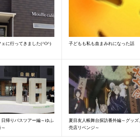
ェに行ってきました(^O^)
子どもも私も血まみれになった話
：日帰りバスツアー編～ゆふ
夏目友人帳舞台探訪番外編～グッズ
号～
売店リベンジ～