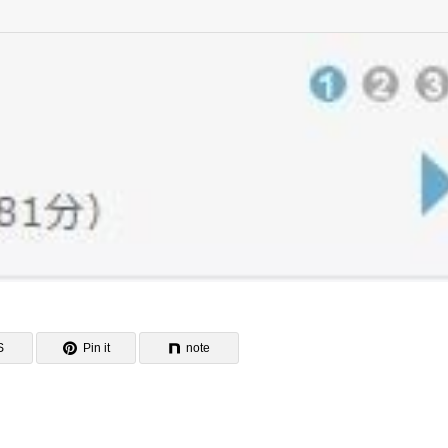
S
Pin it
note