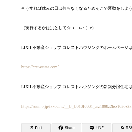
そうすれば休みの日は何もなくなるためそこで運動をしよ
（実行するかは別として☆（ゝω・）v）
LIXIL不動産ショップ コレストハウジングのホームページ
https://crst-estate.com/
LIXIL不動産ショップ コレストハウジングの新築分譲住宅
https://suumo.jp/ikkodate/__JJ_JJ010FJ001_arz1090z2bsz1020z2
Post
Share
LINE
RS