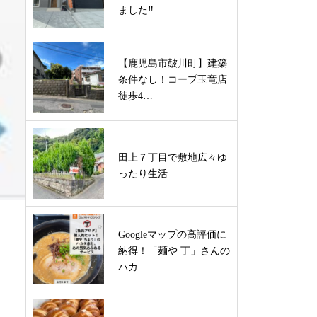
ました‼
【鹿児島市皷川町】建築
条件なし！コープ玉竜店
徒歩4…
田上７丁目で敷地広々ゆ
ったり生活
Googleマップの高評価に
納得！「麺や 丁」さんの
ハカ…