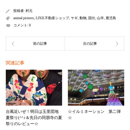
投稿者:
村元
animal pictures
,
LIXIL不動産ショップ
,
ヤギ
,
動物
,
国分
,
山羊
,
鹿児島
コメント:
0
関連記事
台風近いぜ！明日は玉里団地
☆イルミネーション 第二弾
夏祭り(^^♪＆先日の同朋寺の夏
☆
祭りのレビュー☆