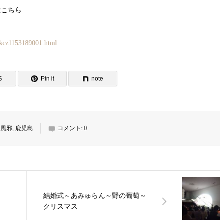
はこちら
kkcz1153189001.html
S
Pin it
note
,
風邪
,
鹿児島
コメント:
0
結婚式～あみゅらん～野の葡萄～
クリスマス