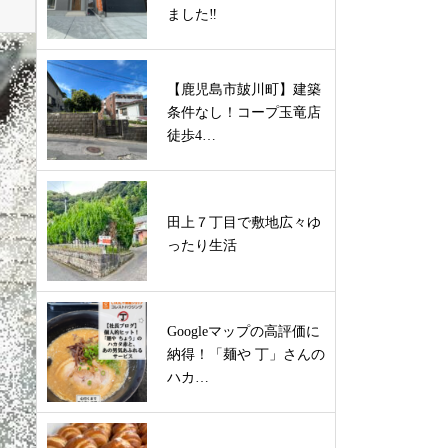
ました‼
【鹿児島市皷川町】建築
条件なし！コープ玉竜店
徒歩4…
田上７丁目で敷地広々ゆ
ったり生活
Googleマップの高評価に
納得！「麺や 丁」さんの
ハカ…