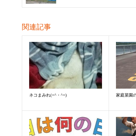
関連記事
ネコまみれ(=^・^=)
家庭菜園