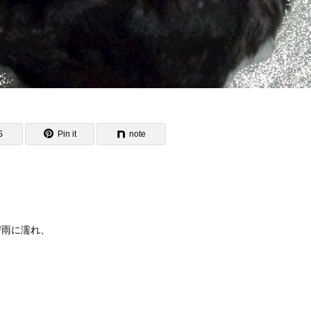
S
Pin it
note
び雨に濡れ、