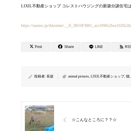
LIXIL不動産ショップ コレストハウジングの新築分譲住宅
https://suumo.jp/ikkodate/__JJ_JJ010FJ001_arz1090z2bsz1020z2
Post
Share
LINE
RS
投稿者:
長坂
animal pictures
,
LIXIL不動産ショップ
,
猫
☆こんなところに？？☆