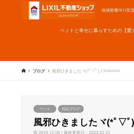
地域密着NO1宣
ペットと幸せに暮らすための【愛
ブログ
風邪ひきましたヾ(*ﾟ▽ﾟ)ノｱﾊﾊﾊﾊﾊﾊﾊ
ペット
日記ブログ
風邪ひきましたヾ(*ﾟ▽ﾟ)ノ
2015.12.05 / 最終更新日：2023.02.21