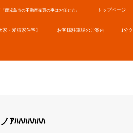
トップページ
言『鹿児島市の不動産売買の事はお任せ☆』
犬家・愛猫家住宅】
お客様駐車場のご案内
1分
ｱﾊﾊﾊﾊﾊﾊﾊ