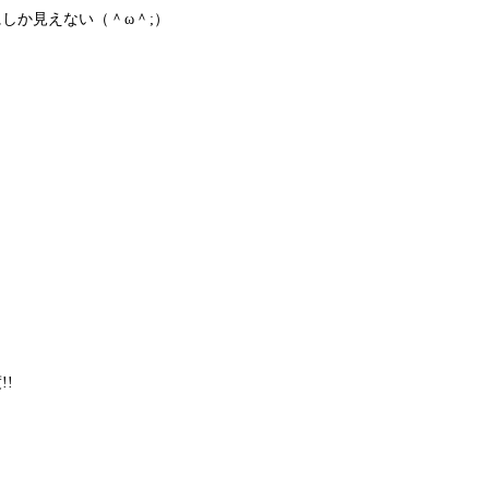
しか見えない（＾ω＾;）
!