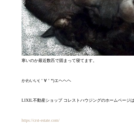
寒いのか最近数匹で固まって寝てます。
かわいい(＇∀＇*)エヘヘヘ
LIXIL不動産ショップ コレストハウジングのホームページ
https://crst-estate.com/