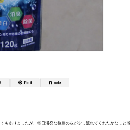
S
Pin it
note
寒くもありましたが、毎日活発な桜島の灰が少し流れてくれたかな…と