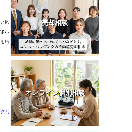
売却相談
…と気
が多い
除を始
オンライン個別相談
クリ