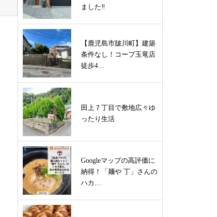
ました‼
【鹿児島市皷川町】建築
条件なし！コープ玉竜店
徒歩4…
田上７丁目で敷地広々ゆ
ったり生活
Googleマップの高評価に
納得！「麺や 丁」さんの
ハカ…