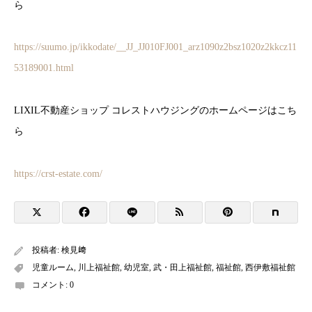
ら
https://suumo.jp/ikkodate/__JJ_JJ010FJ001_arz1090z2bsz1020z2kkcz11
53189001.html
LIXIL不動産ショップ コレストハウジングのホームページはこち
ら
https://crst-estate.com/
投稿者:
検見﨑
児童ルーム
,
川上福祉館
,
幼児室
,
武・田上福祉館
,
福祉館
,
西伊敷福祉館
コメント:
0