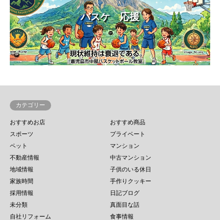
バスケ 応援
カテゴリー
おすすめお店
おすすめ商品
スポーツ
プライベート
ペット
マンション
不動産情報
中古マンション
地域情報
子供のいる休日
家族時間
手作りクッキー
採用情報
日記ブログ
未分類
真面目な話
自社リフォーム
食事情報