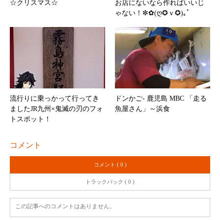
☆クリスマス☆
お店にないなら作ればいいじ
ゃない！✼✿(ღ✪ｖ✪)｡ﾟ
流行りに乗っかって行ってき
ドンかご- 鹿児島 MBC 「走る
ましたJR九州×鬼滅の刃のフォ
魚屋さん」～浜食
トスポット！
コメント
コメント ( 0 )
トラックバック ( 0 )
この記事へのコメントはありません。