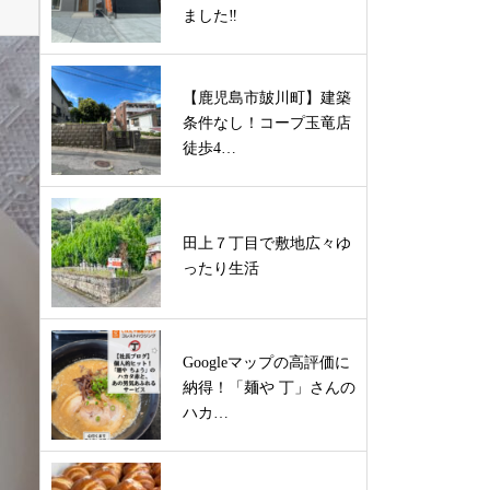
ました‼
【鹿児島市皷川町】建築
条件なし！コープ玉竜店
徒歩4…
田上７丁目で敷地広々ゆ
ったり生活
Googleマップの高評価に
納得！「麺や 丁」さんの
ハカ…