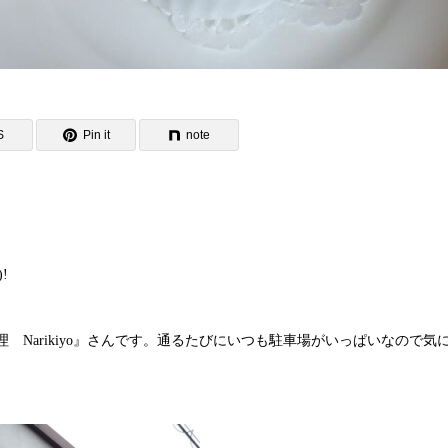
S
Pin it
note
!
Narikiyo』さんです。通るたびにいつも駐車場がいっぱいなので気