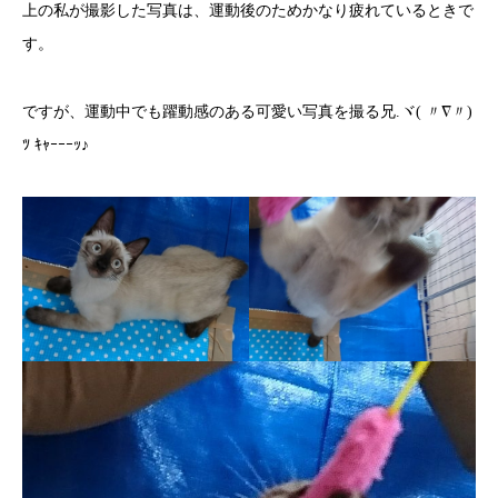
上の私が撮影した写真は、運動後のためかなり疲れているときで
す。
ですが、運動中でも躍動感のある可愛い写真を撮る兄.ヾ( 〃∇〃)
ﾂ ｷｬｰｰｰｯ♪