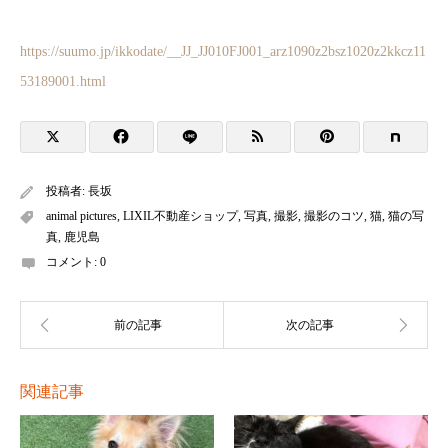
https://suumo.jp/ikkodate/__JJ_JJ010FJ001_arz1090z2bsz1020z2kkcz11
53189001.html
投稿者:
長坂
animal pictures
,
LIXIL不動産ショップ
,
写真
,
撮影
,
撮影のコツ
,
猫
,
猫の写
真
,
鹿児島
コメント:
0
関連記事