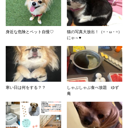
身近な危険とペット自慢♡
猫の写真大放出！（=・ω・=）
にゃ～♥
寒い日は何をする？？
しゃぶしゃぶ食べ放題 ゆず
庵