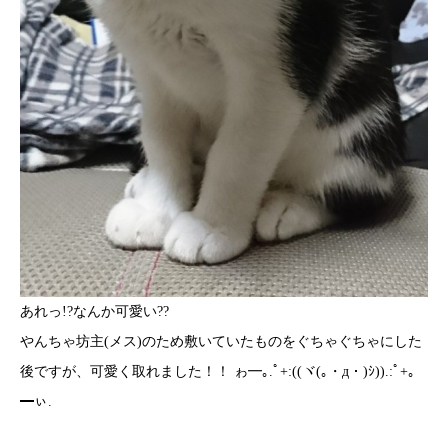
あれっ!?なんか可愛い??
やんちゃ坊主(メス)のため敷いていたものをぐちゃぐちゃにした
後ですが、可愛く取れました！！ ゎ━｡.ﾟ+:((ヾ(｡・д・)ｼ)).:ﾟ+｡
━ぃ.