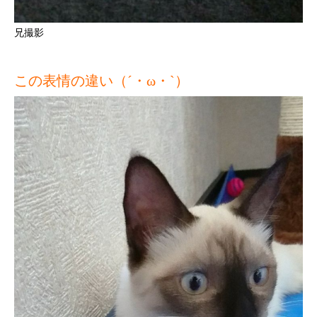
兄撮影
この表情の違い（´・ω・`）