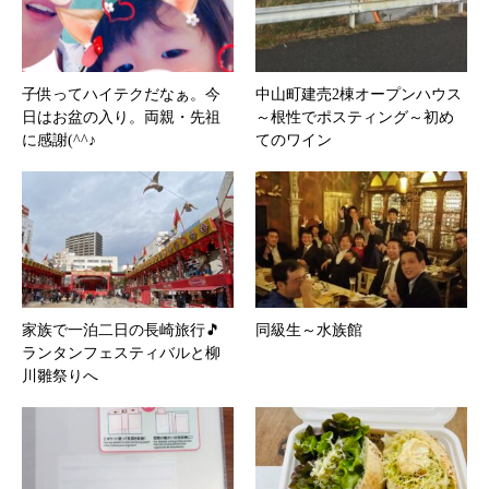
子供ってハイテクだなぁ。今
中山町建売2棟オープンハウス
日はお盆の入り。両親・先祖
～根性でポスティング～初め
に感謝(^^♪
てのワイン
家族で一泊二日の長崎旅行🎵
同級生～水族館
ランタンフェスティバルと柳
川雛祭りへ