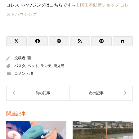
コレストハウジングはこちらです→
LIXIL不動産ショップ コレ
ストハウジング
投稿者:
西
パスタ
,
ペット
,
ランチ
,
鹿児島
コメント:
0
関連記事