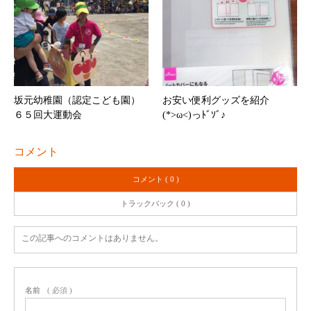
坂元幼稚園（認定こども園）
お安い便利グッズを紹介
６５回大運動会
(*>ω<)っﾄﾞｿﾞ♪
コメント
コメント ( 0 )
トラックバック ( 0 )
この記事へのコメントはありません。
名前
( 必須 )