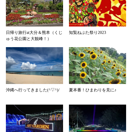
日帰り旅行at大分＆熊本（くじ
知覧ねぷた祭り2023
ゅう花公園と大観峰！）
沖縄へ行ってきました(^▽^)/
夏本番！ひまわりを見に♪