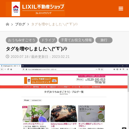
ブログ
タグを増やしました＼(*´∇`)ﾉｼ
おうちdeすごそう
ドライブ
子育てお役立ち情報
旅行
タグを増やしました＼(*´∇`)ﾉｼ
2020.07.18 / 最終更新日：2023.02.21