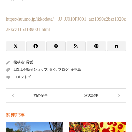
https://suumo.jp/ikkodate/__JJ_JJ010FJ001_arz1090z2bsz1020z
2kkcz1153189001.html
投稿者:
長坂
LIXIL不動産ショップ
,
タグ
,
ブログ
,
鹿児島
コメント:
0
関連記事