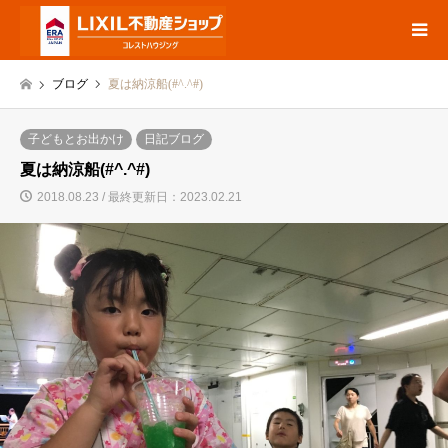
ブログ
夏は納涼船(#^.^#)
子どもとお出かけ
日記ブログ
夏は納涼船(#^.^#)
2018.08.23 / 最終更新日：2023.02.21