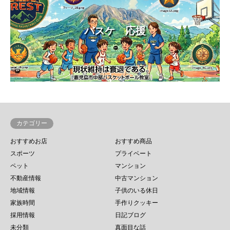
バスケ 応援
カテゴリー
おすすめお店
おすすめ商品
スポーツ
プライベート
ペット
マンション
不動産情報
中古マンション
地域情報
子供のいる休日
家族時間
手作りクッキー
採用情報
日記ブログ
未分類
真面目な話