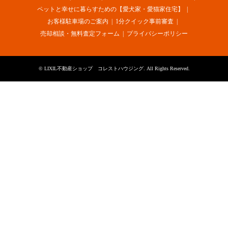
ペットと幸せに暮らすための【愛犬家・愛猫家住宅】
お客様駐車場のご案内
1分クイック事前審査
売却相談・無料査定フォーム
プライバシーポリシー
©
LIXIL不動産ショップ コレストハウジング
. All Rights Reserved.