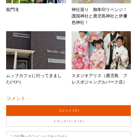
龍門滝
神社巡り 御朱印リベンジ！
護国神社と鹿児島神社と伊邇
色神社！
ムッフカフェに行ってきまし
スタジオアリス（鹿児島 フ
た(^O^)
レスポジャングルパーク店）
コメント
コメント ( 0 )
トラックバック ( 0 )
この記事へのコメントはありません。