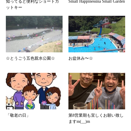
知ってると便利なショートカ
Small Happinessina Small Garden
ットキー
☆とうごう五色親水公園☆
お盆休み〜☆
「敬老の日」
第8営業期も宜しくお願い致し
ますm(__)m