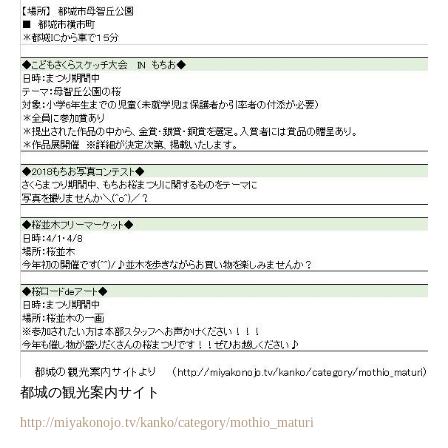
都城の観光案内サイト
http://miyakonojo.tv/kanko/category/mothio_maturi