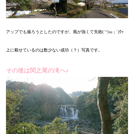
アップでも撮ろうとしたのですが、風が強くて失敗(´つω；`)ｳｯ
上に載せているのは数少ない成功（？）写真です。
その後は関之尾の滝へ♪