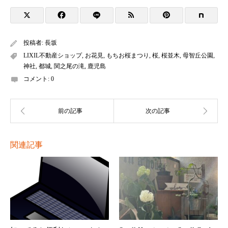
投稿者:
長坂
LIXIL不動産ショップ
,
お花見
,
もちお桜まつり
,
桜
,
桜並木
,
母智丘公園
,
神社
,
都城
,
関之尾の滝
,
鹿児島
コメント:
0
関連記事