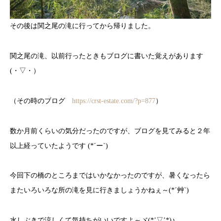
その後は関之尾の滝に行ってから帰りました。
関之尾の滝、以前行ったときもブログに書いた覚えがあります
(・▽・）
（その時のブログ
https://crst-estate.com/?p=877
）
数か月前くらいの気分だったのですが、ブログを見てみると２年
以上経っていたようです (*´ー`)
今回下の橋のところまではいかなかったのですが、暑くなったら
またいろいろな所の滝を見に行きましょうかねぇ～(*´艸`)
水しぶきで涼しくて気持ちがいいですよ～ヾ(*’▽’*)♪