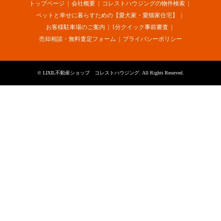
トップページ
会社概要
コレストハウジングの物件検索
ペットと幸せに暮らすための【愛犬家・愛猫家住宅】
お客様駐車場のご案内
1分クイック事前審査
売却相談・無料査定フォーム
プライバシーポリシー
©
LIXIL不動産ショップ コレストハウジング
. All Rights Reserved.