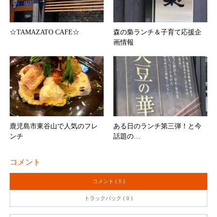
☆TAMAZATO CAFE☆
森の梟ランチ＆子育て応援企
画情報
鹿児島市東谷山で人気のフレ
ある日のランチ第三弾！と今
ンチ
話題の…
コメント
コメント ( 0 )
トラックバック ( 0 )