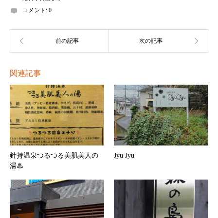
コメント:
0
関連記事
針持温泉つるつる美肌美人の
Jyu Jyu
湯♨