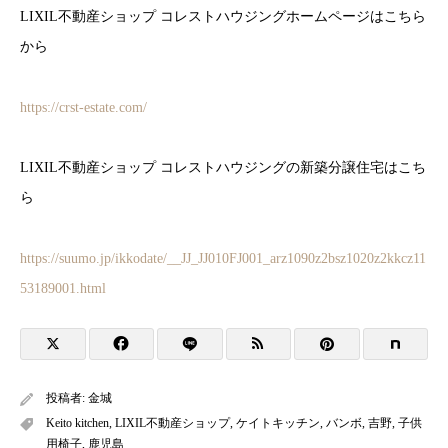
LIXIL不動産ショップ コレストハウジングホームページはこちら
から
https://crst-estate.com/
LIXIL不動産ショップ コレストハウジングの新築分譲住宅はこち
ら
https://suumo.jp/ikkodate/__JJ_JJ010FJ001_arz1090z2bsz1020z2kkcz11
53189001.html
投稿者:
金城
Keito kitchen
,
LIXIL不動産ショップ
,
ケイトキッチン
,
バンボ
,
吉野
,
子供
用椅子
,
鹿児島