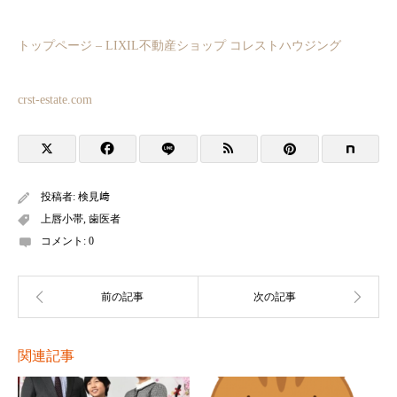
トップページ – LIXIL不動産ショップ コレストハウジング
crst-estate.com
投稿者:
検見﨑
上唇小帯
,
歯医者
コメント:
0
関連記事