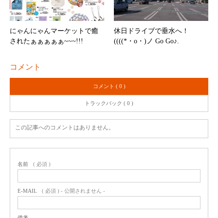
にゃんにゃんマーケットで癒
休日ドライブで垂水へ！
されたぁぁぁぁぁ~~~!!!
((((*・o・)ノ Go Go♪.
コメント
コメント ( 0 )
トラックバック ( 0 )
この記事へのコメントはありません。
名前
( 必須 )
E-MAIL
( 必須 ) - 公開されません -
備考