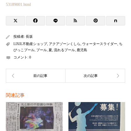
53189001.html
投稿者:
長坂
LIXIL不動産ショップ
,
アクアゾーンくしら
,
ウォータースライダー
,
ち
びっこプール
,
プール
,
夏
,
流れるプール
,
鹿児島
コメント:
0
関連記事