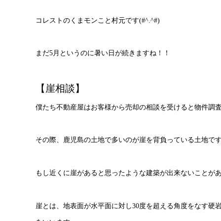
コレストのくまモンこと村元です(#^.^#)
まだ5月というのに暑い日が続きますね！！
【崖相談】
僕たち不動産屋はお客様から売却の相談を受けると物件調
その際、鹿児島の土地で多いのが崖を背負っている土地で
もし近くに崖があると思ったような建築が出来ないことが
崖とは、地表面が水平面に対し30度を超える角度をなす硬