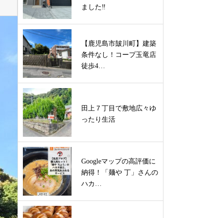
ました‼
【鹿児島市皷川町】建築
条件なし！コープ玉竜店
徒歩4…
田上７丁目で敷地広々ゆ
ったり生活
Googleマップの高評価に
納得！「麺や 丁」さんの
ハカ…