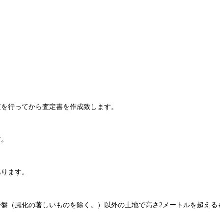
査を行ってから査定書を作成致します。
す。
あります。
岩盤（風化の著しいものを除く。）以外の土地で高さ2メートルを超える