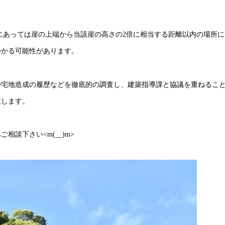
下にあっては崖の上端から当該崖の高さの2倍に相当する距離以内の場所に
かかる可能性があります。
や宅地造成の履歴などを徹底的の調査し、建築指導課と協議を重ねるこ
致します。
談下さい<m(__)m>