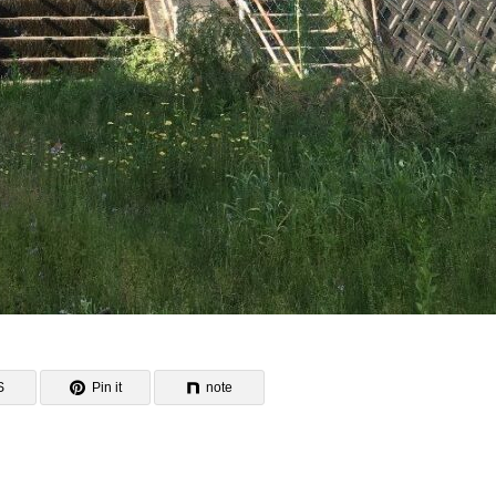
S
Pin it
note