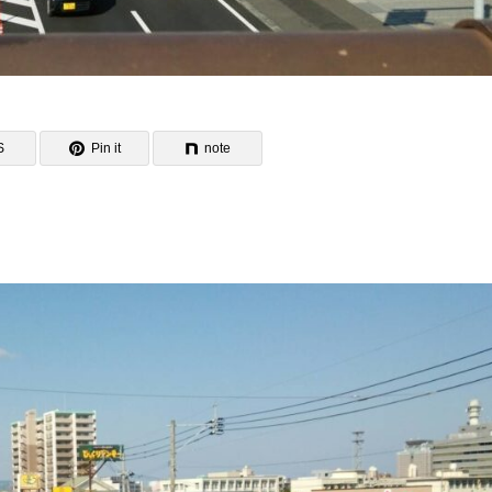
S
Pin it
note