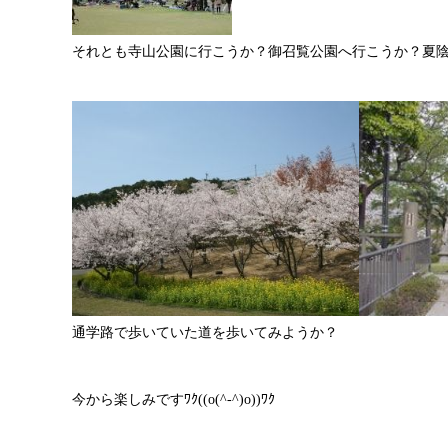
それとも寺山公園に行こうか？御召覧公園へ行こうか？夏
通学路で歩いていた道を歩いてみようか？
今から楽しみですﾜｸ((o(^-^)o))ﾜｸ