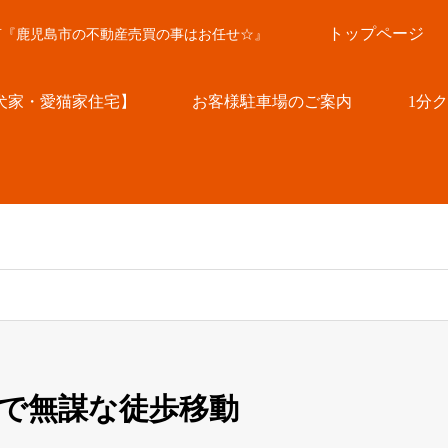
トップページ
言『鹿児島市の不動産売買の事はお任せ☆』
犬家・愛猫家住宅】
お客様駐車場のご案内
1分
で無謀な徒歩移動