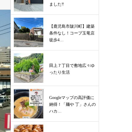
ました‼
【鹿児島市皷川町】建築
条件なし！コープ玉竜店
徒歩4…
田上７丁目で敷地広々ゆ
ったり生活
Googleマップの高評価に
納得！「麺や 丁」さんの
ハカ…