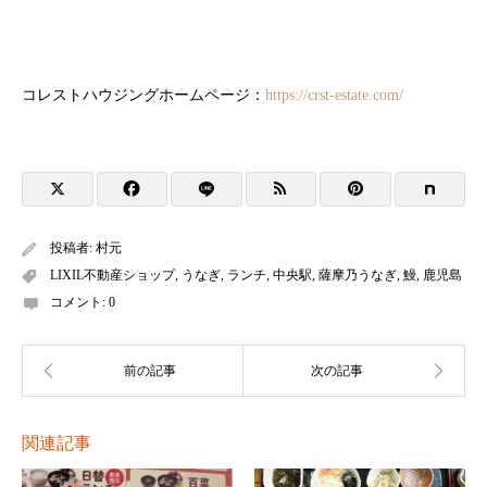
コレストハウジングホームページ：
https://crst-estate.com/
投稿者:
村元
LIXIL不動産ショップ
,
うなぎ
,
ランチ
,
中央駅
,
薩摩乃うなぎ
,
鰻
,
鹿児島
コメント:
0
関連記事