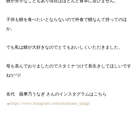
鰻が苦手なこともあり現在はほとんど食卓に並びません。
子供も鰻を食べたいとならないので外食で鰻なんて持ってのほ
か。
でも私は鰻が大好きなのでとてもおいしくいただきました。
母も喜んでおりましたのでスタミナつけて長生きしてほしいです
ね!(^^)!
名代 薩摩乃うなぎ さんのインスタグラムはこちら
→
https://www.instagram.com/satsumano_unagi/