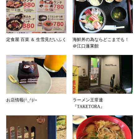
定食屋 百菜 ＆ 生雪見だいふく
海鮮丼の為ならどこまでも！
＠江口蓬莱館
お店情報(^_^)/~
ラーメン王常連
『TAKETORA』