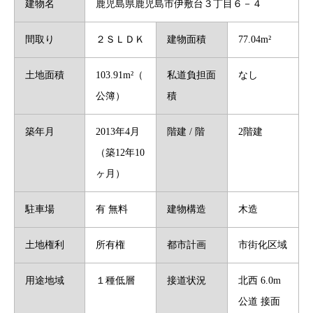
建物名
鹿児島県鹿児島市伊敷台３丁目６－４
間取り
２ＳＬＤＫ
建物面積
77.04m²
土地面積
103.91m²（
私道負担面
なし
公簿）
積
築年月
2013年4月
階建 / 階
2階建
（築12年10
ヶ月）
駐車場
有 無料
建物構造
木造
土地権利
所有権
都市計画
市街化区域
用途地域
１種低層
接道状況
北西 6.0m
公道 接面