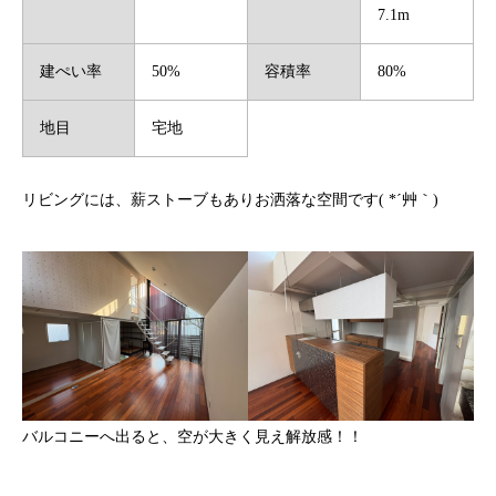
7.1m
建ぺい率
50%
容積率
80%
地目
宅地
リビングには、薪ストーブもありお洒落な空間です( *´艸｀)
バルコニーへ出ると、空が大きく見え解放感！！