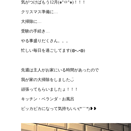
気がつけばもう12月(๑°ㅁ°๑)！！！
クリスマス準備に…
大掃除に…
受験の手続き…
やる事盛りだくさん。。。
忙しい毎日を過ごしてます(◍•ᴗ•◍)
先週は主人がお家にいる時間があったので
我が家の大掃除をしました◡̈
頑張ってもらいましたょ！！！
キッチン・ベランダ・お風呂
ピッカピカになって気持ちいい(*˙˘˙*)❥❥