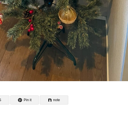
S
Pin it
note