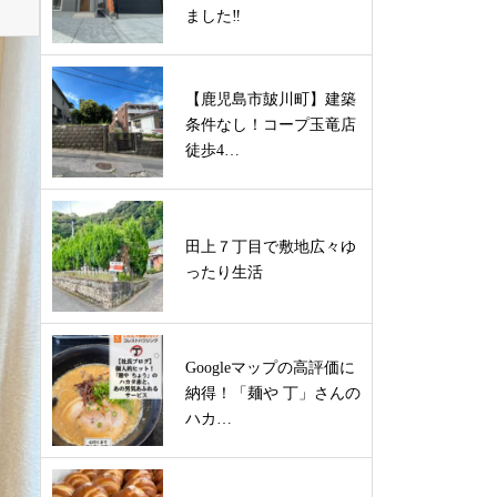
ました‼
【鹿児島市皷川町】建築
条件なし！コープ玉竜店
徒歩4…
田上７丁目で敷地広々ゆ
ったり生活
Googleマップの高評価に
納得！「麺や 丁」さんの
ハカ…