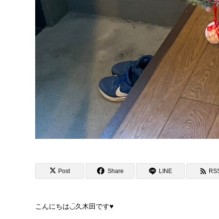
Post
Share
LINE
RS
こんにちは◡̈久木田です♥︎