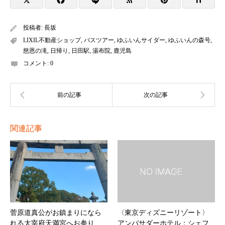
投稿者:
長坂
LIXIL不動産ショップ
,
バスツアー
,
ゆふいんサイダー
,
ゆふいんの森号
,
慈恩の滝
,
日帰り
,
日田駅
,
湯布院
,
鹿児島
コメント:
0
関連記事
菅原道真公がお鎮まりになら
〈東京ディズニーリゾート〉
れる太宰府天満宮へお参り
アンバサダーホテル：シェフ