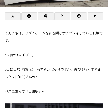
こんにちは、リズムゲームを音を聞かずにプレイしている長坂で
す。
ｲﾔ､何ﾔｯﾃﾝﾉ?(ﾟДﾟ ‵)
3日に日帰り旅行に行ってきたばかりですか、再び！行ってきま
した＼(*´o｀)ノｲｴｰｲ♪
バスに乗って『日田駅』へ！