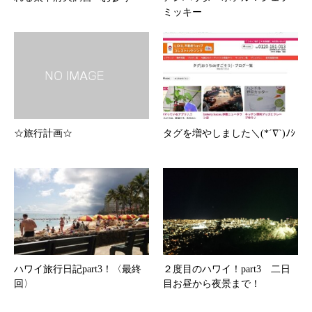
ミッキー
☆旅行計画☆
タグを増やしました＼(*´∇`)ﾉｼ
ハワイ旅行日記part3！〈最終
２度目のハワイ！part3 二日
回〉
目お昼から夜景まで！