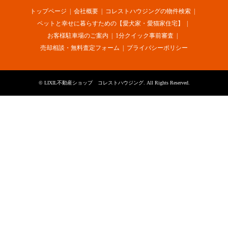
トップページ
会社概要
コレストハウジングの物件検索
ペットと幸せに暮らすための【愛犬家・愛猫家住宅】
お客様駐車場のご案内
1分クイック事前審査
売却相談・無料査定フォーム
プライバシーポリシー
©
LIXIL不動産ショップ コレストハウジング
. All Rights Reserved.