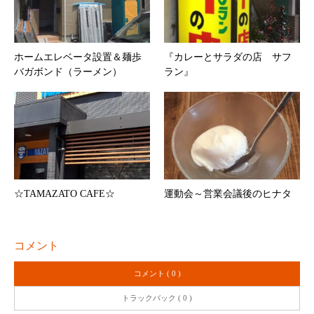
ホームエレベータ設置＆麺歩
『カレーとサラダの店 サフ
バガボンド（ラーメン）
ラン』
☆TAMAZATO CAFE☆
運動会～営業会議後のヒナタ
コメント
コメント ( 0 )
トラックバック ( 0 )