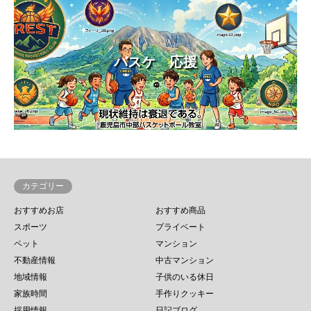
バスケ 応援
カテゴリー
おすすめお店
おすすめ商品
スポーツ
プライベート
ペット
マンション
不動産情報
中古マンション
地域情報
子供のいる休日
家族時間
手作りクッキー
採用情報
日記ブログ