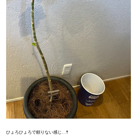
ひょろひょろで頼りない感じ…𖤣