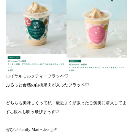
ロイヤルミルクティーフラッペ♡
ぷるっと食感の白桃果肉が入ったフラッペ♡
どちらも美味しくって私…最近よく頑張ったご褒美に購入してま
す◡̈疲れも吹っ飛びまっす♡
ぜひ♡Family Martへlets go!!