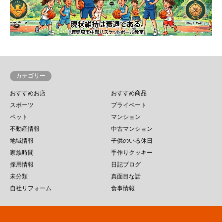
カテゴリー
おすすめお店
おすすめ商品
スポーツ
プライベート
ペット
マンション
不動産情報
中古マンション
地域情報
子供のいる休日
家族時間
手作りクッキー
採用情報
日記ブログ
未分類
真面目な話
自社リフォーム
食事情報