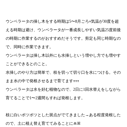
ウンベラータの挿し木をする時期は5〜8月ごろ𖥧気温が30度を超
える時期は避け、ウンベラータが一番成長しやすい気温25度前後
の時期に作業するのがおすすめだそうです。剪定も同じ時期なの
で、同時に作業できます。
ウンベラータは挿し木以外にも水挿しという増やし方でも増やす
ことができるとのこと。
水挿しのやり方は簡単で、枝を切って切り口を水につける。その
まま水の中で発根させるまで育てます𖥧𖥧𖥧
ウンベラータは水を好む植物なので、2日に1回水替えをしながら
育てることで1〜2週間もすれば発根します。
枝に白いポツポツとした斑点がでてきました→ある程度発根した
ので、土に植え替え育ててみることにꔛꕤ