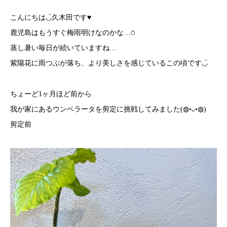
こんにちは◡̈久木田です♥︎
鹿児島はもうすぐ梅雨明けなのかな…⍥
蒸し暑い毎日が続いていますね…
紫陽花に雨つぶが落ち、より美しさを感じているこの頃です◡̈
ちょーど1ヶ月ほど前から
我が家にあるウンベラータを剪定に挑戦してみました(◍•ᴗ•◍)ゝ
剪定前