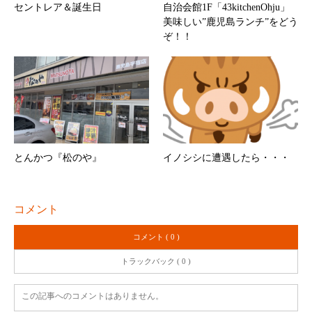
セントレア＆誕生日
自治会館1F「43kitchenOhju」
美味しい”鹿児島ランチ”をどう
ぞ！！
とんかつ『松のや』
イノシシに遭遇したら・・・
コメント
コメント ( 0 )
トラックバック ( 0 )
この記事へのコメントはありません。