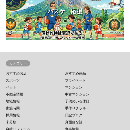
バスケ 応援
カテゴリー
おすすめお店
おすすめ商品
スポーツ
プライベート
ペット
マンション
不動産情報
中古マンション
地域情報
子供のいる休日
家族時間
手作りクッキー
採用情報
日記ブログ
未分類
真面目な話
自社リフォーム
食事情報