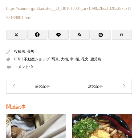
https://suumo.jp/ikkodate/__JJ_JJ010FJ001_arz1090z2bsz1020z2kkcz11
53189001.html
投稿者:
長坂
LIXIL不動産ショップ
,
写真
,
大楠
,
幸
,
桜
,
花火
,
鹿児島
コメント:
0
関連記事