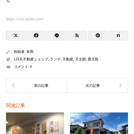
ら
https://crst-estate.com/
投稿者:
有馬
LIXIL不動産ショップ
,
ランチ
,
不動産
,
天文館
,
鹿児島
コメント:
0
関連記事