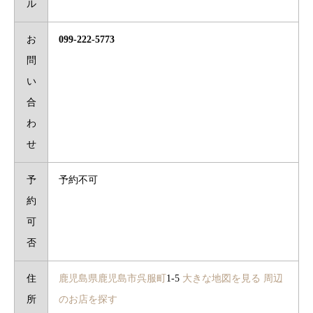
ル
お
099-222-5773
問
い
合
わ
せ
予
予約不可
約
可
否
住
鹿児島県
鹿児島市
呉服町
1-5
大きな地図を見る
周辺
所
のお店を探す