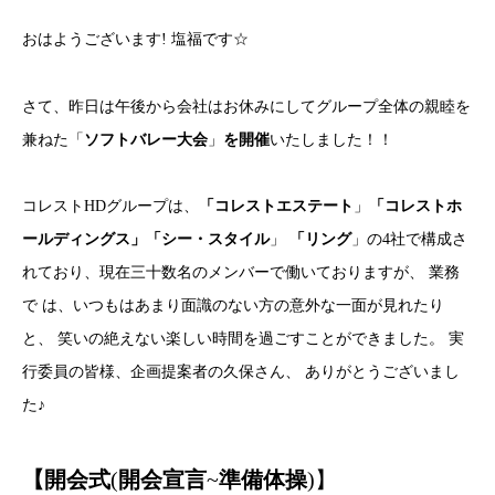
おはようございます! 塩福です☆
さて、昨日は午後から会社はお休みにしてグループ全体の親睦を
兼ねた「
ソフトバレー大会
」
を開催
いたしました！！
コレストHDグループは、
「コレストエステート
」
「コレストホ
ールディングス」「シー・スタイル
」
「リング
」の4社で構成さ
れており、現在三十数名のメンバーで働いておりますが、 業務
で は、いつもはあまり面識のない方の意外な一面が見れたり
と、 笑いの絶えない楽しい時間を過ごすことができました。 実
行委員の皆様、企画提案者の久保さん、 ありがとうございまし
た♪
【開会式
(
開会宣言
~
準備体操
)】