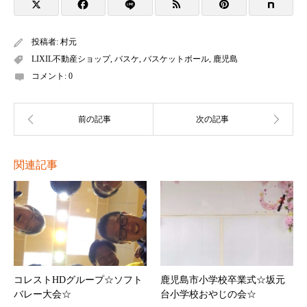
投稿者:
村元
LIXIL不動産ショップ
,
バスケ
,
バスケットボール
,
鹿児島
コメント:
0
関連記事
コレストHDグループ☆ソフト
鹿児島市小学校卒業式☆坂元
バレー大会☆
台小学校おやじの会☆