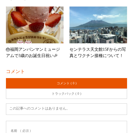
🎂福岡アンパンマンミュージ
センテラス天文館15Fからの写
アムで3歳のお誕生日祝い🎉
真とワクチン接種について！
コメント
コメント ( 0 )
トラックバック ( 0 )
この記事へのコメントはありません。
名前
( 必須 )