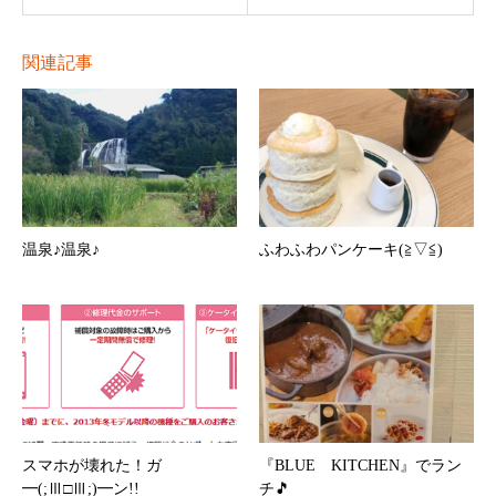
関連記事
温泉♪温泉♪
ふわふわパンケーキ(≧▽≦)
スマホが壊れた！ガ
『BLUE KITCHEN』でラン
━(;Ⅲ□Ⅲ;)━ン!!
チ🎵