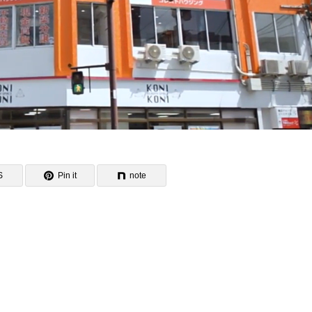
S
Pin it
note