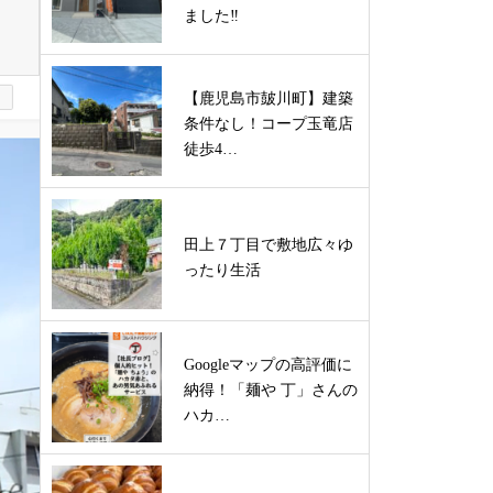
ました‼
【鹿児島市皷川町】建築
条件なし！コープ玉竜店
徒歩4…
田上７丁目で敷地広々ゆ
ったり生活
Googleマップの高評価に
納得！「麺や 丁」さんの
ハカ…