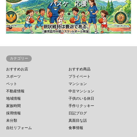
バスケ 応援
カテゴリー
おすすめお店
おすすめ商品
スポーツ
プライベート
ペット
マンション
不動産情報
中古マンション
地域情報
子供のいる休日
家族時間
手作りクッキー
採用情報
日記ブログ
未分類
真面目な話
自社リフォーム
食事情報