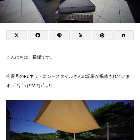
こんにちは、長坂です。
今週号のREネットにシースタイルさんの記事が掲載されていま
す +ﾟ*｡:ﾟ+(*´∀`*)+ﾟ:｡*+