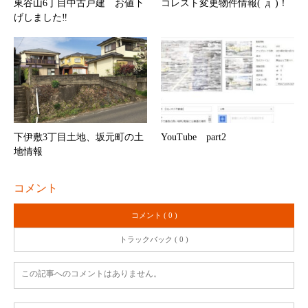
東谷山6丁目中古戸建 お値下
コレスト変更物件情報(ﾟдﾟ)！
げしました‼
下伊敷3丁目土地、坂元町の土
YouTube part2
地情報
コメント
コメント ( 0 )
トラックバック ( 0 )
この記事へのコメントはありません。