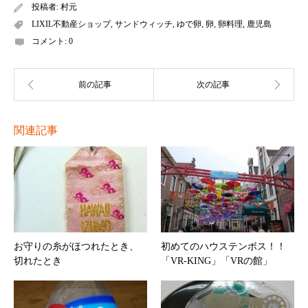
投稿者:
村元
LIXIL不動産ショップ
,
サンドウィッチ
,
ゆで卵
,
卵
,
卵料理
,
鹿児島
コメント:
0
関連記事
お守りの糸がほつれたとき、
初めてのハウステンボス！！
切れたとき
「VR-KING」「VRの館」