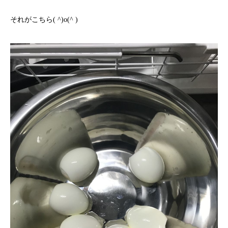
それがこちら( ^)o(^ )