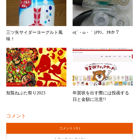
三ツ矢サイダーヨーグルト風
σ(´・ω・｀)ｱﾀｼ、ｱﾎか？
味！
知覧ねぷた祭り2023
年賀状を出す際には投函する
日と金額に注意!!
コメント
コメント ( 0 )
トラックバック ( 0 )