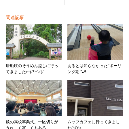
関連記事
唐船峡のそうめん流しに行っ
あるとは知らなかった“ボーリ
てきましたε=(/*~▽)/
ング期‘’🎳
娘の高校卒業式。一区切りが
ムッフカフェに行ってきまし
うれしく寂しくもある
た(^O^)