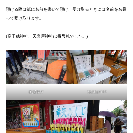
預ける際は紙に名前を書いて預け、受け取るときには名前を名乗
って受け取ります。
(高千穂神社、天岩戸神社は番号札でした。)
御縁継ぎ
賽の目神事