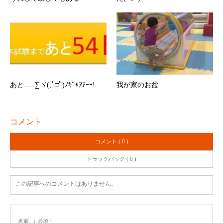
あと…..∑ヾ(;ﾟ□ﾟ)ﾉｷﾞｬｱｱｰｰ!
我が家のお盆
コメント
コメント ( 0 )
トラックバック ( 0 )
この記事へのコメントはありません。
名前
( 必須 )