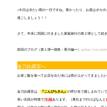
♪今日は冷たい雨の一日ですね。寒かったり、お昼はポカポ
過ごしましょう！！
さて、年末に四国に行きました家族旅行の第２弾として続
前回のブログ（第１弾ー徳島・香川編ー）→
https://crst-est
金刀比羅宮へ
お昼ご飯を食べてお店を出た頃には雨が上がってきました(∩´
金刀比羅宮は、
『こんぴらさん』
の呼び名で親しまれてい
長い石段が特徴で
785段
あります。（奥社まで行けばなんと