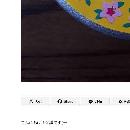
Post
Share
LINE
RS
こんにちは！金城です(^^