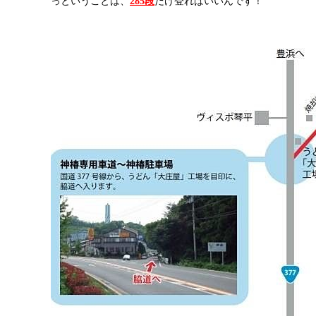
っということは、
285段
だけ登ればいいんです！