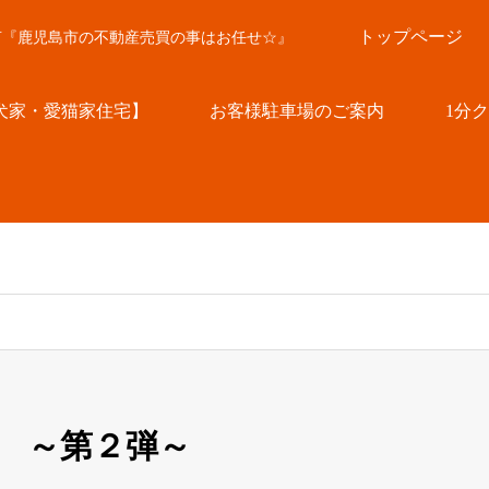
トップページ
言『鹿児島市の不動産売買の事はお任せ☆』
犬家・愛猫家住宅】
お客様駐車場のご案内
1分
 ～第２弾～