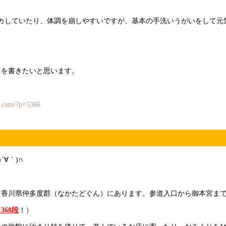
カしていたり、体調を崩しやすいですが、基本の手洗いうがいをして元
きを書きたいと思います。
ate.com/?p=5366
∀｀)∩
て香川県仲多度郡（なかたどぐん）にあります。参道入口から御本宮ま
1368段
！）