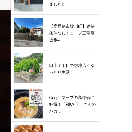
ました‼
【鹿児島市皷川町】建築
条件なし！コープ玉竜店
徒歩4…
田上７丁目で敷地広々ゆ
ったり生活
Googleマップの高評価に
納得！「麺や 丁」さんの
ハカ…