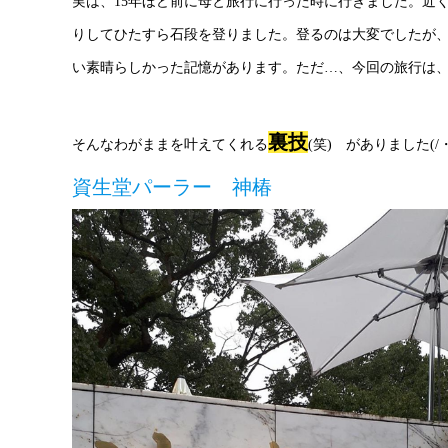
実は、15年ほど前に母と旅行に行った時に行きました。近
りしてひたすら石段を登りました。登るのは大変でしたが
い素晴らしかった記憶があります。ただ…、今回の旅行は
裏技
そんなわがままを叶えてくれる
(笑) がありました(/・
資生堂パーラー 神椿