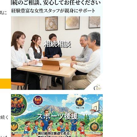
気に
相続相談
スポーツ後援
で続く