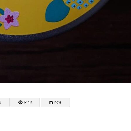
S
Pin it
note