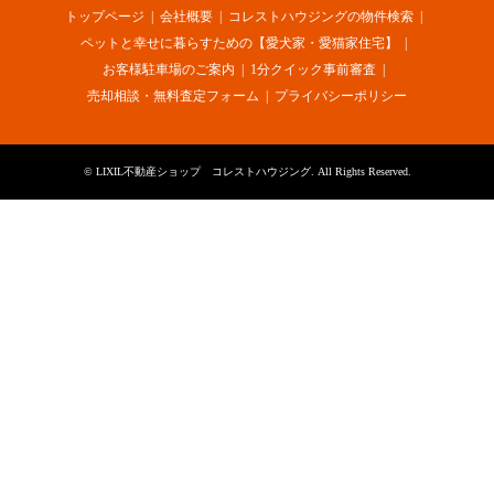
トップページ
会社概要
コレストハウジングの物件検索
ペットと幸せに暮らすための【愛犬家・愛猫家住宅】
お客様駐車場のご案内
1分クイック事前審査
売却相談・無料査定フォーム
プライバシーポリシー
©
LIXIL不動産ショップ コレストハウジング
. All Rights Reserved.