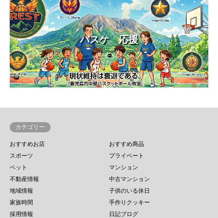
バスケ 応援
カテゴリー
おすすめお店
おすすめ商品
スポーツ
プライベート
ペット
マンション
不動産情報
中古マンション
地域情報
子供のいる休日
家族時間
手作りクッキー
採用情報
日記ブログ