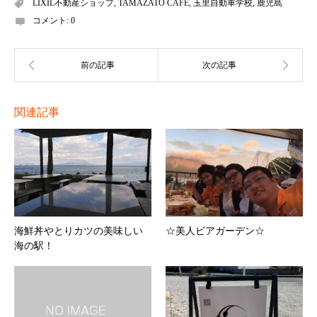
LIXIL不動産ショップ
,
TAMAZATO CAFE
,
玉里自動車学校
,
鹿児島
コメント:
0
関連記事
海鮮丼やとりカツの美味しい
☆美人ビアガーデン☆
海の駅！