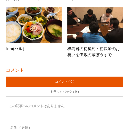
haru(ハル）
樺島君の初契約・初決済のお
祝いを伊敷の蔵ぼうずで
コメント
コメント ( 0 )
トラックバック ( 0 )
この記事へのコメントはありません。
名前
( 必須 )