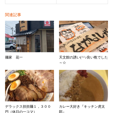
関連記事
麺家 花一
天文館の誘い(^^♪良い晩でした
～☆
デラックス担担麺１，３００
カレー大好き『キッチン虎太
円（休日の一コマ）
郎』