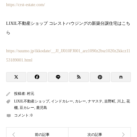
https://crst-estate.com/
LIXIL不動産ショップ コレストハウジングの新築分譲住宅はこち
ら
https://suumo.jp/ikkodate/__JJ_JJ010FJ001_arz1090z2bsz1020z2kkcz11
53189001.html
投稿者:
村元
LIXIL不動産ショップ
,
インドカレー
,
カレー
,
ナマステ
,
吉野町
,
川上
,
花
棚
,
豆カレー
,
鹿児島
コメント:
0