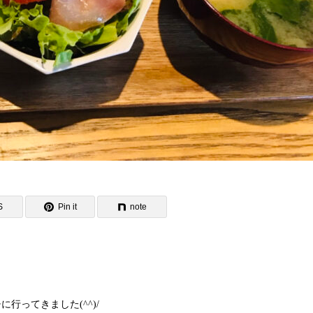
S
Pin it
note
ってきました(^^)/