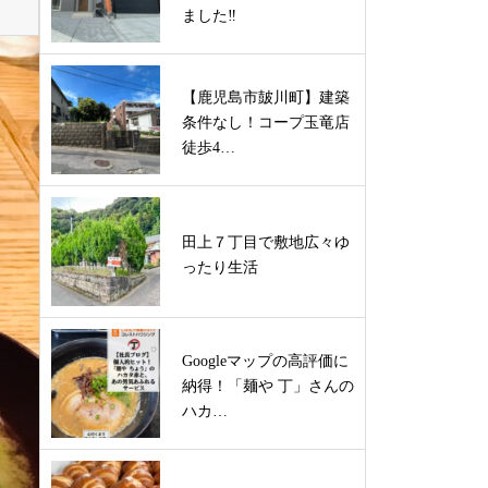
ました‼
【鹿児島市皷川町】建築
条件なし！コープ玉竜店
徒歩4…
田上７丁目で敷地広々ゆ
ったり生活
Googleマップの高評価に
納得！「麺や 丁」さんの
ハカ…