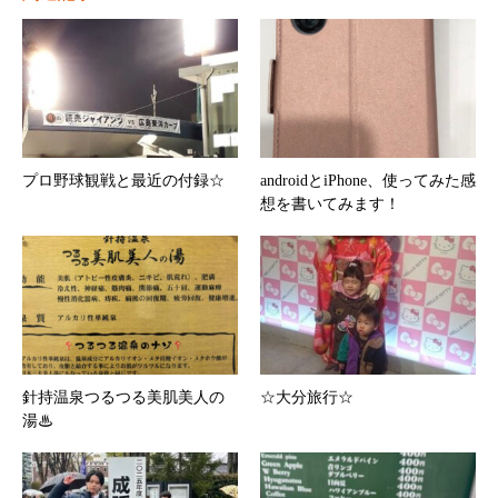
プロ野球観戦と最近の付録☆
androidとiPhone、使ってみた感
想を書いてみます！
針持温泉つるつる美肌美人の
☆大分旅行☆
湯♨