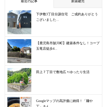
最近の記事
新築建売
下伊敷3丁目分譲住宅 ご成約ありがとう
ございました...
【鹿児島市皷川町】建築条件なし！コープ
玉竜店徒歩4...
田上７丁目で敷地広々ゆったり生活
Googleマップの高評価に納得！「麺や
丁」さん...