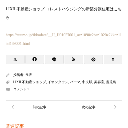
LIXIL不動産ショップ コレストハウジングの新築分譲住宅はこち
ら
https://suumo.jp/ikkodate/__JJ_JJ010FJ001_arz1090z2bsz1020z2kkcz11
53189001.html
投稿者:
長坂
LIXIL不動産ショップ
,
イオンタウン
,
パーマ
,
中央駅
,
美容室
,
鹿児島
コメント:
0
関連記事