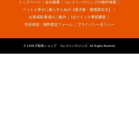
トップページ
会社概要
コレストハウジングの物件検索
ペットと幸せに暮らすための【愛犬家・愛猫家住宅】
お客様駐車場のご案内
1分クイック事前審査
売却相談・無料査定フォーム
プライバシーポリシー
©
LIXIL不動産ショップ コレストハウジング
. All Rights Reserved.