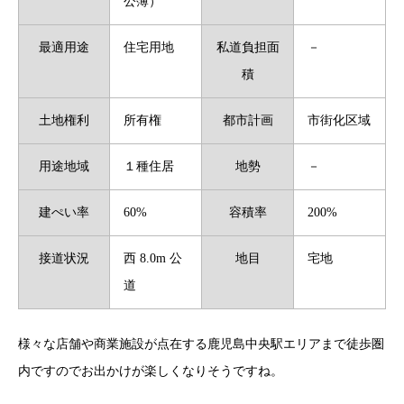
公簿）
最適用途
住宅用地
私道負担面
－
積
土地権利
所有権
都市計画
市街化区域
用途地域
１種住居
地勢
－
建ぺい率
60%
容積率
200%
接道状況
西 8.0m 公
地目
宅地
道
様々な店舗や商業施設が点在する鹿児島中央駅エリアまで徒歩圏
内ですのでお出かけが楽しくなりそうですね。