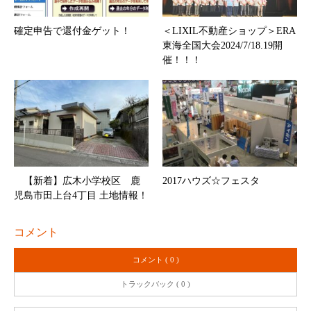
確定申告で還付金ゲット！
＜LIXIL不動産ショップ＞ERA
東海全国大会2024/7/18.19開
催！！！
【新着】広木小学校区 鹿
2017ハウズ☆フェスタ
児島市田上台4丁目 土地情報！
コメント
コメント ( 0 )
トラックバック ( 0 )